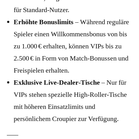
für Standard‑Nutzer.
Erhöhte Bonuslimits
– Während reguläre
Spieler einen Willkommensbonus von bis
zu 1.000 € erhalten, können VIPs bis zu
2.500 € in Form von Match‑Bonussen und
Freispielen erhalten.
Exklusive Live‑Dealer‑Tische
– Nur für
VIPs stehen spezielle High‑Roller‑Tische
mit höheren Einsatzlimits und
persönlichem Croupier zur Verfügung.