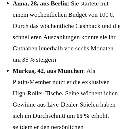
Anna, 28, aus Berlin
: Sie startete mit
einem wöchentlichen Budget von 100 €.
Durch das wöchentliche Cashback und die
schnelleren Auszahlungen konnte sie ihr
Guthaben innerhalb von sechs Monaten
um 35 % steigern.
Markus, 42, aus München
: Als
Platin‑Member nutzt er die exklusiven
High‑Roller‑Tische. Seine wöchentlichen
Gewinne aus Live‑Dealer‑Spielen haben
sich im Durchschnitt um
15 %
erhöht,
seitdem er den persönlichen