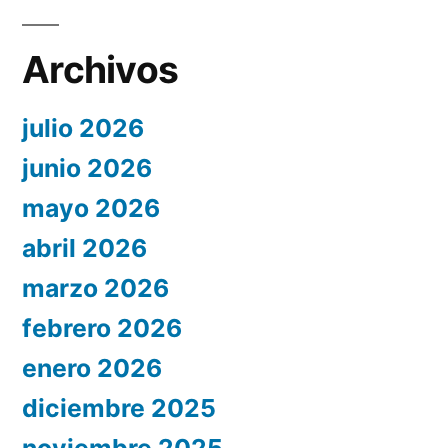
Archivos
julio 2026
junio 2026
mayo 2026
abril 2026
marzo 2026
febrero 2026
enero 2026
diciembre 2025
noviembre 2025