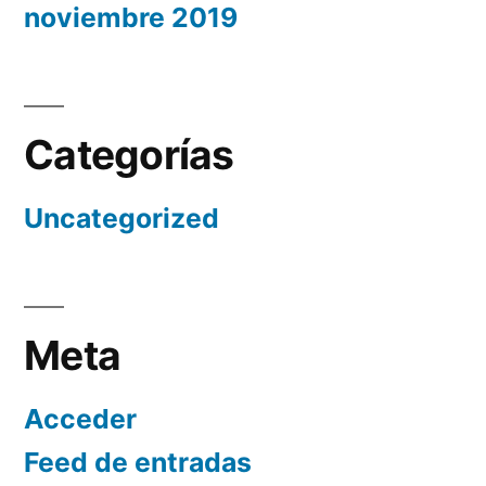
noviembre 2019
Categorías
Uncategorized
Meta
Acceder
Feed de entradas