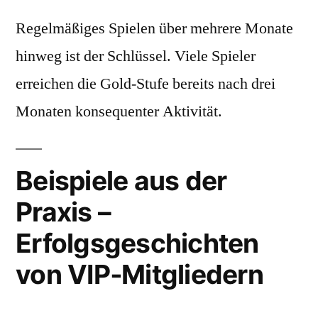
Regelmäßiges Spielen über mehrere Monate
hinweg ist der Schlüssel. Viele Spieler
erreichen die Gold‑Stufe bereits nach drei
Monaten konsequenter Aktivität.
Beispiele aus der
Praxis –
Erfolgsgeschichten
von VIP‑Mitgliedern