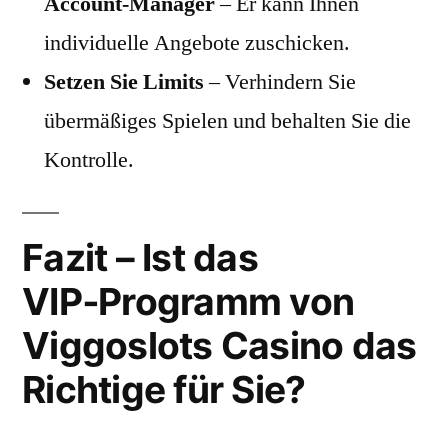
Account‑Manager
– Er kann Ihnen
individuelle Angebote zuschicken.
Setzen Sie Limits
– Verhindern Sie
übermäßiges Spielen und behalten Sie die
Kontrolle.
Fazit – Ist das
VIP‑Programm von
Viggoslots Casino das
Richtige für Sie?