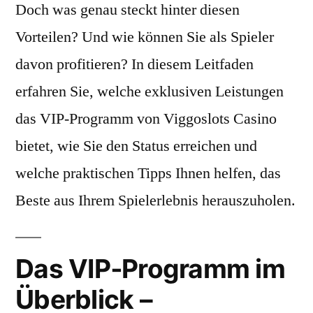
Doch was genau steckt hinter diesen
Vorteilen? Und wie können Sie als Spieler
davon profitieren? In diesem Leitfaden
erfahren Sie, welche exklusiven Leistungen
das VIP‑Programm von Viggoslots Casino
bietet, wie Sie den Status erreichen und
welche praktischen Tipps Ihnen helfen, das
Beste aus Ihrem Spielerlebnis herauszuholen.
Das VIP‑Programm im
Überblick –