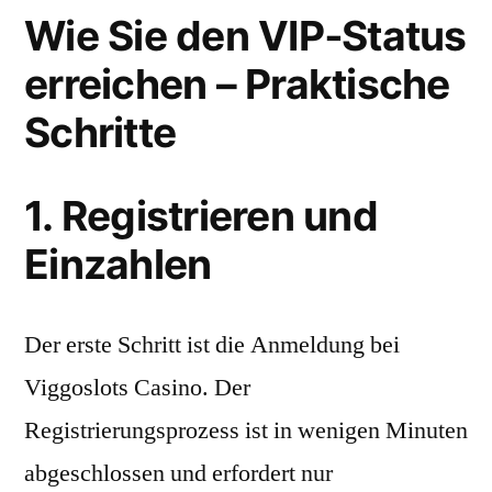
Wie Sie den VIP‑Status
erreichen – Praktische
Schritte
1. Registrieren und
Einzahlen
Der erste Schritt ist die Anmeldung bei
Viggoslots Casino. Der
Registrierungsprozess ist in wenigen Minuten
abgeschlossen und erfordert nur