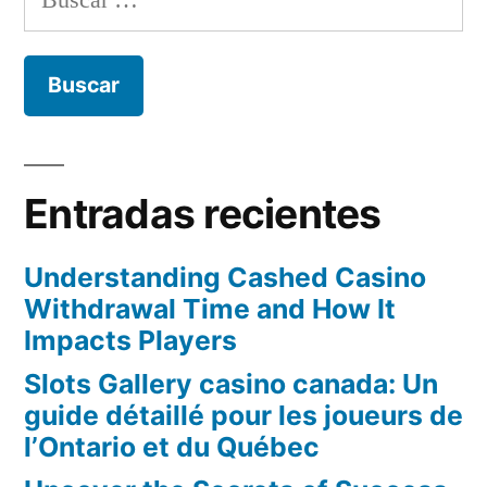
Entradas recientes
Understanding Cashed Casino
Withdrawal Time and How It
Impacts Players
Slots Gallery casino canada: Un
guide détaillé pour les joueurs de
l’Ontario et du Québec