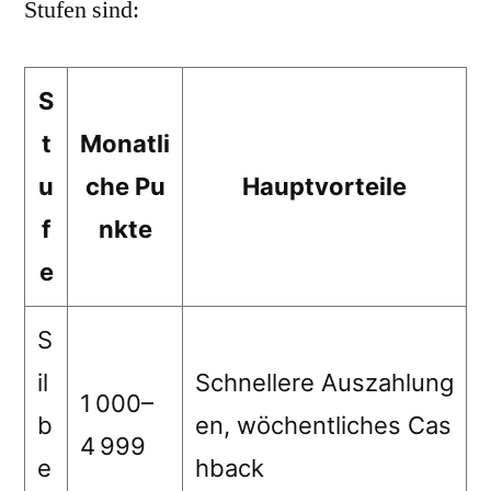
Stufen sind:
S
t
Monatli
u
che Pu
Hauptvorteile
f
nkte
e
S
il
Schnellere Auszahlung
1 000–
b
en, wöchentliches Cas
4 999
e
hback