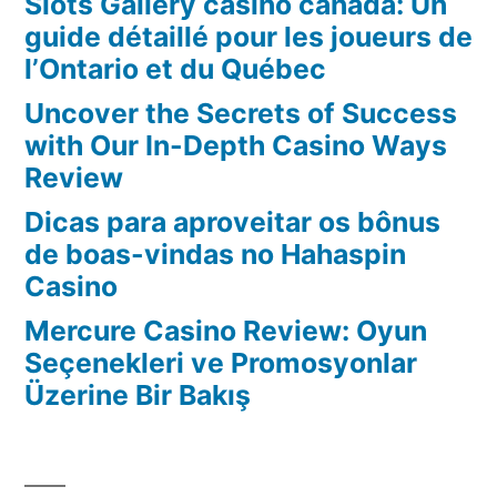
Slots Gallery casino canada: Un
guide détaillé pour les joueurs de
l’Ontario et du Québec
Uncover the Secrets of Success
with Our In-Depth Casino Ways
Review
Dicas para aproveitar os bônus
de boas-vindas no Hahaspin
Casino
Mercure Casino Review: Oyun
Seçenekleri ve Promosyonlar
Üzerine Bir Bakış