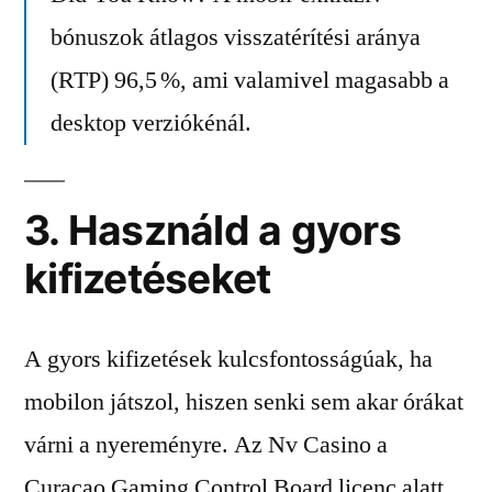
bónuszok átlagos visszatérítési aránya
(RTP) 96,5 %, ami valamivel magasabb a
desktop verziókénál.
3. Használd a gyors
kifizetéseket
A gyors kifizetések kulcsfontosságúak, ha
mobilon játszol, hiszen senki sem akar órákat
várni a nyereményre. Az Nv Casino a
Curaçao Gaming Control Board licenc alatt