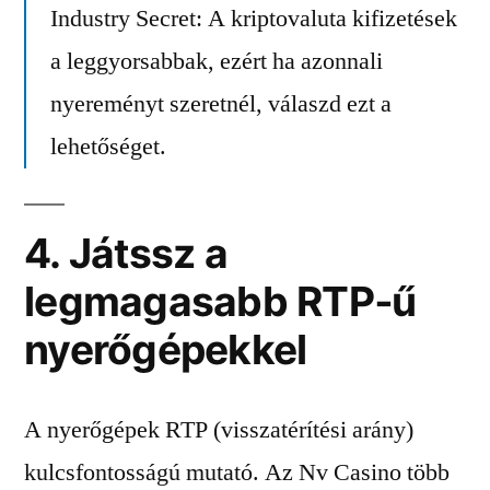
Industry Secret: A kriptovaluta kifizetések
a leggyorsabbak, ezért ha azonnali
nyereményt szeretnél, válaszd ezt a
lehetőséget.
4. Játssz a
legmagasabb RTP‑ű
nyerőgépekkel
A nyerőgépek RTP (visszatérítési arány)
kulcsfontosságú mutató. Az Nv Casino több