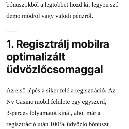
bónuszokból a legtöbbet hozd ki, legyen szó
demo módról vagy valódi pénzről.
1. Regisztrálj mobilra
optimalizált
üdvözlőcsomaggal
Az első lépés a siker felé a regisztráció. Az
Nv Casino mobil felülete egy egyszerű,
3‑perces folyamatot kínál, ahol már a
regisztráció után 100 % üdvözlő bónuszt