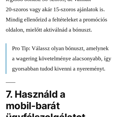
20‑szoros vagy akár 15‑szoros ajánlatok is.
Mindig ellenőrizd a feltételeket a promóciós
oldalon, mielőtt aktiválnád a bónuszt.
Pro Tip: Válassz olyan bónuszt, amelynek
a wagering követelménye alacsonyabb, így
gyorsabban tudod kivenni a nyereményt.
7. Használd a
mobil‑barát