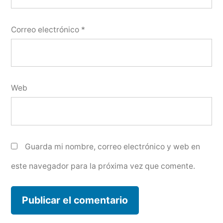
Correo electrónico
*
Web
Guarda mi nombre, correo electrónico y web en
este navegador para la próxima vez que comente.