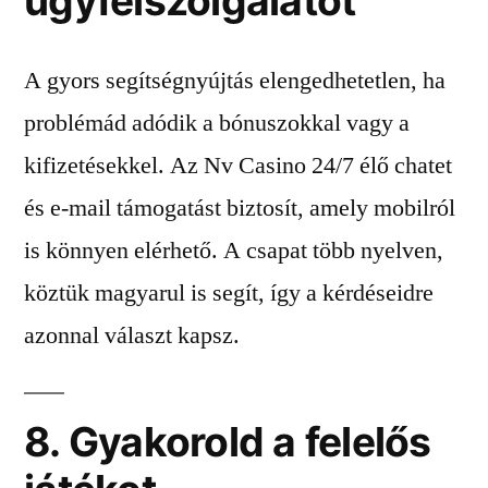
ügyfélszolgálatot
A gyors segítségnyújtás elengedhetetlen, ha
problémád adódik a bónuszokkal vagy a
kifizetésekkel. Az Nv Casino 24/7 élő chatet
és e‑mail támogatást biztosít, amely mobilról
is könnyen elérhető. A csapat több nyelven,
köztük magyarul is segít, így a kérdéseidre
azonnal választ kapsz.
8. Gyakorold a felelős