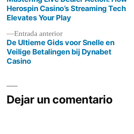
Navegación
Herospin Casino’s Streaming Tech
de
Elevates Your Play
entradas
Entrada
Entrada anterior
anterior:
De Ultieme Gids voor Snelle en
Veilige Betalingen bij Dynabet
Casino
Dejar un comentario