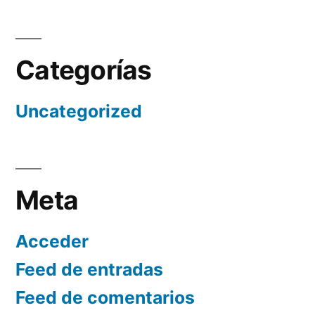
Categorías
Uncategorized
Meta
Acceder
Feed de entradas
Feed de comentarios