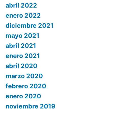
abril 2022
enero 2022
diciembre 2021
mayo 2021
abril 2021
enero 2021
abril 2020
marzo 2020
febrero 2020
enero 2020
noviembre 2019