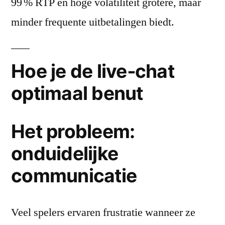
99 % RTP en hoge volatiliteit grotere, maar
minder frequente uitbetalingen biedt.
Hoe je de live‑chat
optimaal benut
Het probleem:
onduidelijke
communicatie
Veel spelers ervaren frustratie wanneer ze