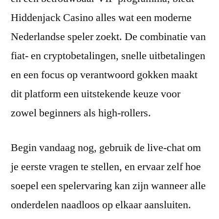
Hiddenjack Casino alles wat een moderne
Nederlandse speler zoekt. De combinatie van
fiat‑ en cryptobetalingen, snelle uitbetalingen
en een focus op verantwoord gokken maakt
dit platform een uitstekende keuze voor
zowel beginners als high‑rollers.
Begin vandaag nog, gebruik de live‑chat om
je eerste vragen te stellen, en ervaar zelf hoe
soepel een spelervaring kan zijn wanneer alle
onderdelen naadloos op elkaar aansluiten.