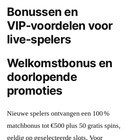
Bonussen en
VIP‑voordelen voor
live‑spelers
Welkomstbonus en
doorlopende
promoties
Nieuwe spelers ontvangen een 100 %
matchbonus tot €500 plus 50 gratis spins,
geldig op geselecteerde slots. Voor