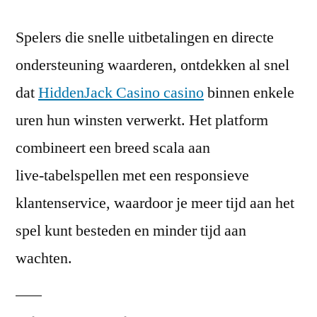
Spelers die snelle uitbetalingen en directe
ondersteuning waarderen, ontdekken al snel
dat
HiddenJack Casino casino
binnen enkele
uren hun winsten verwerkt. Het platform
combineert een breed scala aan
live‑tabelspellen met een responsieve
klantenservice, waardoor je meer tijd aan het
spel kunt besteden en minder tijd aan
wachten.