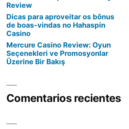
Review
Dicas para aproveitar os bônus
de boas-vindas no Hahaspin
Casino
Mercure Casino Review: Oyun
Seçenekleri ve Promosyonlar
Üzerine Bir Bakış
Comentarios recientes