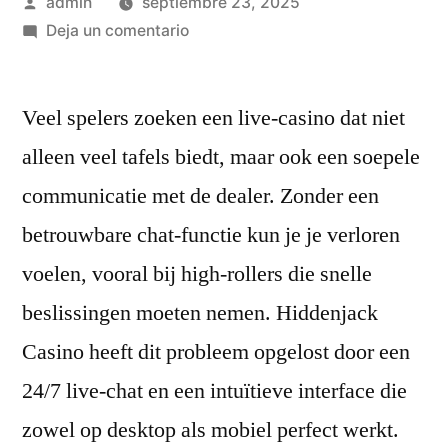
Publicado
admin
septiembre 23, 2025
por
en
Deja un comentario
Live
Casino
Veel spelers zoeken een live‑casino dat niet
Meesterschap:
Hoe
alleen veel tafels biedt, maar ook een soepele
je
communicatie met de dealer. Zonder een
met
Hiddenjack
betrouwbare chat‑functie kun je je verloren
Casino
voelen, vooral bij high‑rollers die snelle
sneller
beslissingen moeten nemen. Hiddenjack
wint
en
Casino heeft dit probleem opgelost door een
beter
24/7 live‑chat en een intuïtieve interface die
contact
maakt
zowel op desktop als mobiel perfect werkt.