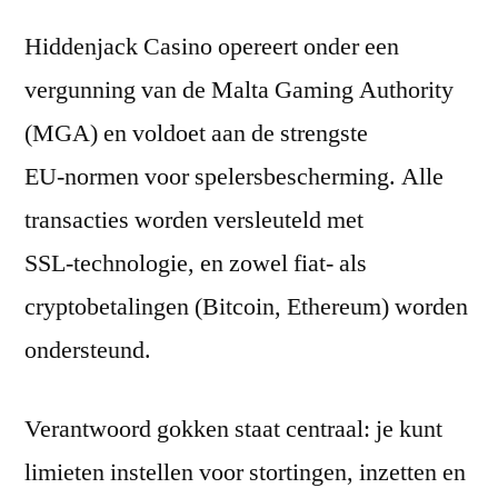
Hiddenjack Casino opereert onder een
vergunning van de Malta Gaming Authority
(MGA) en voldoet aan de strengste
EU‑normen voor spelersbescherming. Alle
transacties worden versleuteld met
SSL‑technologie, en zowel fiat‑ als
cryptobetalingen (Bitcoin, Ethereum) worden
ondersteund.
Verantwoord gokken staat centraal: je kunt
limieten instellen voor stortingen, inzetten en