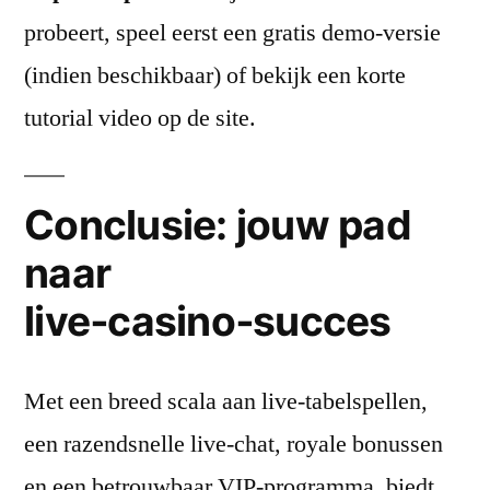
probeert, speel eerst een gratis demo‑versie
(indien beschikbaar) of bekijk een korte
tutorial video op de site.
Conclusie: jouw pad
naar
live‑casino‑succes
Met een breed scala aan live‑tabelspellen,
een razendsnelle live‑chat, royale bonussen
en een betrouwbaar VIP‑programma, biedt