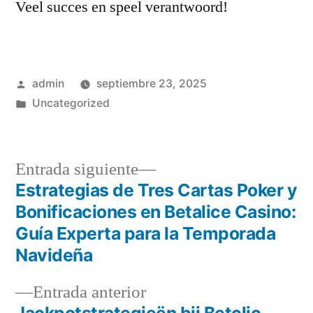
Veel succes en speel verantwoord!
Publicado
admin
septiembre 23, 2025
por
Publicado
Uncategorized
en
Entrada
Entrada siguiente
siguiente:
Estrategias de Tres Cartas Poker y
Navegación
Bonificaciones en Betalice Casino:
de
Guía Experta para la Temporada
Navideña
entradas
Entrada
Entrada anterior
anterior: