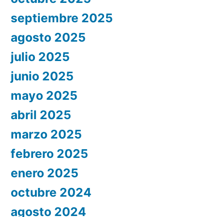
septiembre 2025
agosto 2025
julio 2025
junio 2025
mayo 2025
abril 2025
marzo 2025
febrero 2025
enero 2025
octubre 2024
agosto 2024