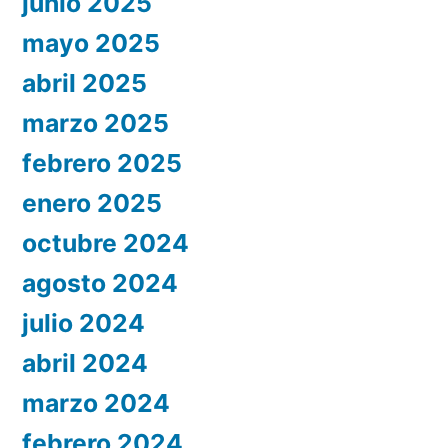
junio 2025
mayo 2025
abril 2025
marzo 2025
febrero 2025
enero 2025
octubre 2024
agosto 2024
julio 2024
abril 2024
marzo 2024
febrero 2024