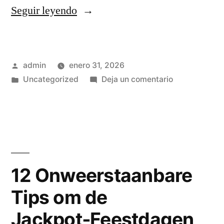
«Live
Seguir leyendo
Baccarat
bij
Publicado
admin
enero 31, 2026
Skyhills
por
Publicado
en
Uncategorized
Deja un comentario
Casino:
en
Live
Een
Baccarat
bij
VIP‑ervaring
Skyhills
voor
Casino:
Een
elke
12 Onweerstaanbare
VIP‑ervaring
speler»
Tips om de
voor
elke
Jackpot‑Feestdagen
speler