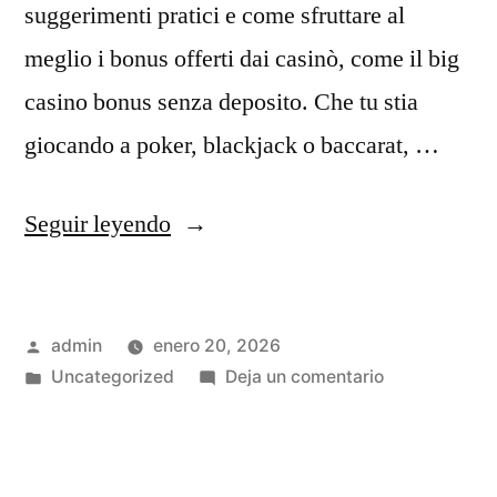
suggerimenti pratici e come sfruttare al
meglio i bonus offerti dai casinò, come il big
casino bonus senza deposito. Che tu stia
giocando a poker, blackjack o baccarat, …
«Big
Seguir leyendo
casino
online:
Publicado
admin
enero 20, 2026
strategie
por
Publicado
en
Uncategorized
Deja un comentario
per
en
Big
massimizzare
casino
online:
le