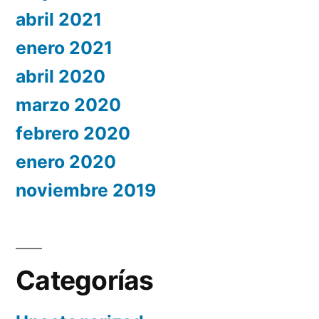
abril 2021
enero 2021
abril 2020
marzo 2020
febrero 2020
enero 2020
noviembre 2019
Categorías