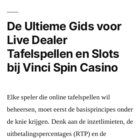
strategie
vincite
per
massimizzare
nei
De Ultieme Gids voor
le
giochi
Live Dealer
vincite
di
nei
Tafelspellen en Slots
giochi
carte»
di
bij Vinci Spin Casino
carte
Elke speler die online tafelspellen wil
beheersen, moet eerst de basisprincipes onder
de knie krijgen. Denk aan de inzetlimieten, de
uitbetalingspercentages (RTP) en de