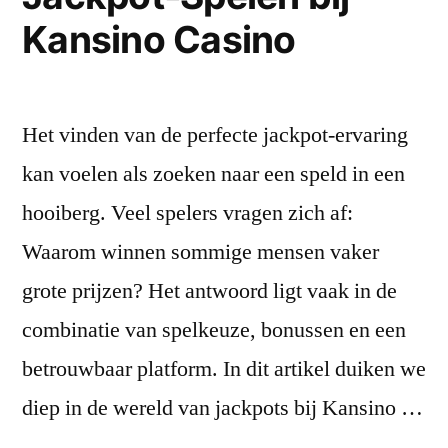
Veroveren»
Casino
Kansino Casino
te
Veroveren
Het vinden van de perfecte jackpot‑ervaring
kan voelen als zoeken naar een speld in een
hooiberg. Veel spelers vragen zich af:
Waarom winnen sommige mensen vaker
grote prijzen? Het antwoord ligt vaak in de
combinatie van spelkeuze, bonussen en een
betrouwbaar platform. In dit artikel duiken we
diep in de wereld van jackpots bij Kansino …