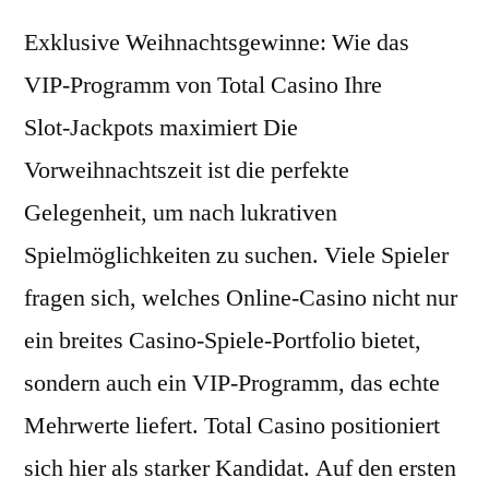
Exklusive Weihnachtsgewinne: Wie das
VIP‑Programm von Total Casino Ihre
Slot‑Jackpots maximiert Die
Vorweihnachtszeit ist die perfekte
Gelegenheit, um nach lukrativen
Spielmöglichkeiten zu suchen. Viele Spieler
fragen sich, welches Online‑Casino nicht nur
ein breites Casino‑Spiele‑Portfolio bietet,
sondern auch ein VIP‑Programm, das echte
Mehrwerte liefert. Total Casino positioniert
sich hier als starker Kandidat. Auf den ersten