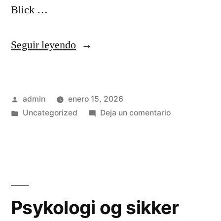
Blick …
«Exklusive
Seguir leyendo
Weihnachtsgewinne:
Wie
Publicado
admin
enero 15, 2026
das
por
Publicado
en
Uncategorized
Deja un comentario
VIP‑Programm
en
Exklusive
von
Weihnachtsge
Wie
Total
das
Casino
VIP‑Program
von
Ihre
Psykologi og sikker
Total
Slot‑Jackpots