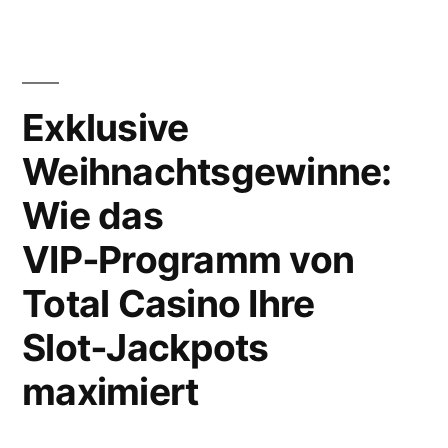
Gids
Tafelspellen
voor
en
Live
Dealer
Slots
Exklusive
Tafelspellen
bij
Weihnachtsgewinne:
en
Vinci
Slots
Wie das
bij
Spin
Vinci
VIP‑Programm von
Casino»
Spin
Total Casino Ihre
Casino
Slot‑Jackpots
maximiert