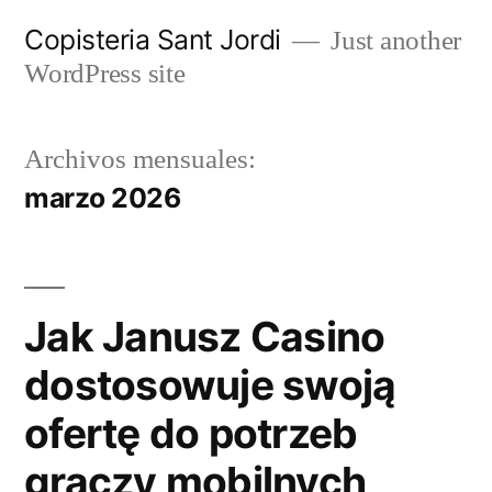
Saltar
Copisteria Sant Jordi
Just another
al
WordPress site
contenido
Archivos mensuales:
marzo 2026
Jak Janusz Casino
dostosowuje swoją
ofertę do potrzeb
graczy mobilnych