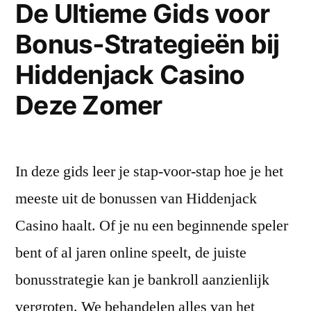
graczy
De Ultieme Gids voor
do
mobilnych»
Bonus‑Strategieën bij
potrzeb
graczy
Hiddenjack Casino
mobilnych
Deze Zomer
In deze gids leer je stap‑voor‑stap hoe je het
meeste uit de bonussen van Hiddenjack
Casino haalt. Of je nu een beginnende speler
bent of al jaren online speelt, de juiste
bonusstrategie kan je bankroll aanzienlijk
vergroten. We behandelen alles van het