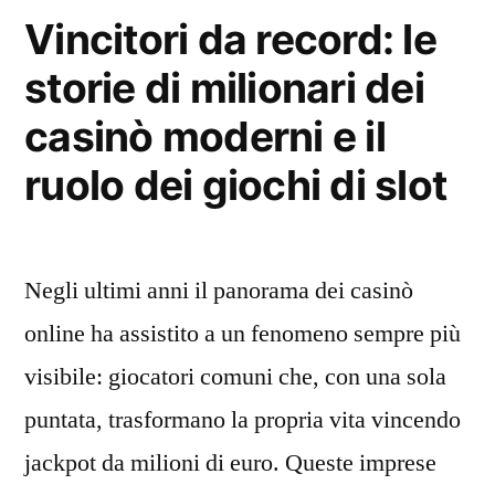
des
ligne
Vincitori da record: le
jeux
:
storie di milionari dei
en
comment
ligne
casinò moderni e il
:
les
comment
ruolo dei giochi di slot
sites
les
sites
de
de
casino
Negli ultimi anni il panorama dei casinò
casino
et
et
online ha assistito a un fenomeno sempre più
les
les
visibile: giocatori comuni che, con una sola
machines
machines
à
puntata, trasformano la propria vita vincendo
à
sous
jackpot da milioni di euro. Queste imprese
redéfinissent
sous