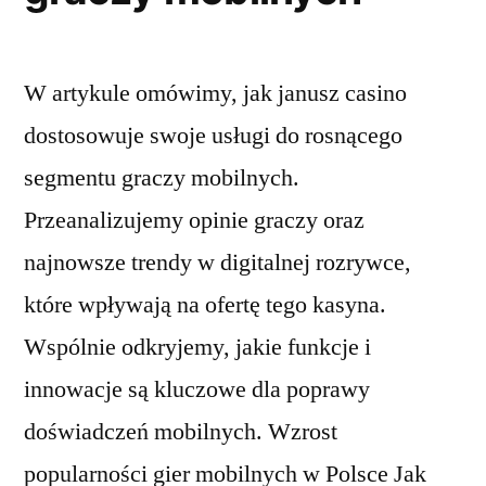
W artykule omówimy, jak janusz casino
dostosowuje swoje usługi do rosnącego
segmentu graczy mobilnych.
Przeanalizujemy opinie graczy oraz
najnowsze trendy w digitalnej rozrywce,
które wpływają na ofertę tego kasyna.
Wspólnie odkryjemy, jakie funkcje i
innowacje są kluczowe dla poprawy
doświadczeń mobilnych. Wzrost
popularności gier mobilnych w Polsce Jak