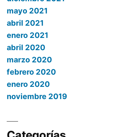
mayo 2021
abril 2021
enero 2021
abril 2020
marzo 2020
febrero 2020
enero 2020
noviembre 2019
Categorías