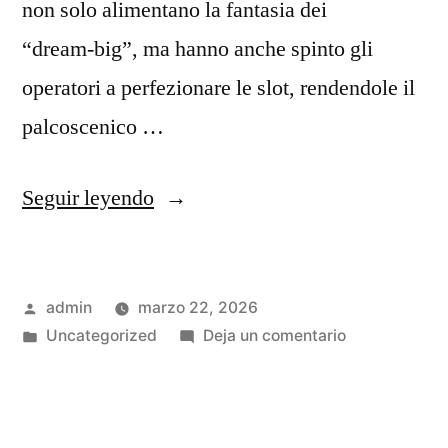
non solo alimentano la fantasia dei
l’industrie
redéfinissent
en
“dream‑big”, ma hanno anche spinto gli
2024
l’industrie
operatori a perfezionare le slot, rendendole il
en
palcoscenico …
2024»
«Vincitori
Seguir leyendo
da
record:
Publicado
admin
marzo 22, 2026
le
por
Publicado
en
Uncategorized
Deja un comentario
storie
en
Vincitori
di
da
record:
milionari
le