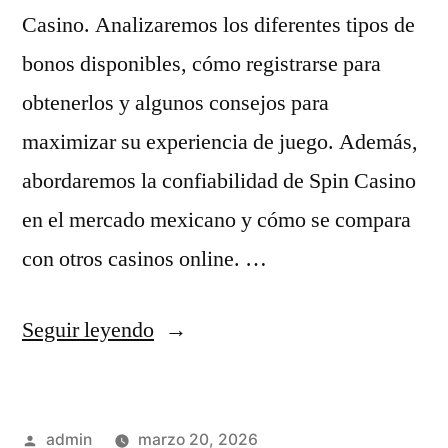
Casino. Analizaremos los diferentes tipos de
bonos disponibles, cómo registrarse para
obtenerlos y algunos consejos para
maximizar su experiencia de juego. Además,
abordaremos la confiabilidad de Spin Casino
en el mercado mexicano y cómo se compara
con otros casinos online. …
«Spin
Seguir leyendo
Casino
bono:
Publicado
admin
marzo 20, 2026
Cómo