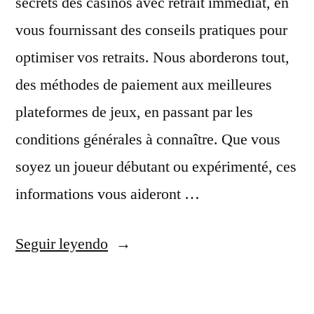
secrets des casinos avec retrait immédiat, en
vous fournissant des conseils pratiques pour
optimiser vos retraits. Nous aborderons tout,
des méthodes de paiement aux meilleures
plateformes de jeux, en passant par les
conditions générales à connaître. Que vous
soyez un joueur débutant ou expérimenté, ces
informations vous aideront …
«Les
Seguir leyendo
secrets
des