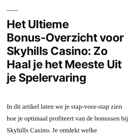
dei
storie
di
casinò
Het Ultieme
milionari
moderni
Bonus‑Overzicht voor
dei
e
casinò
Skyhills Casino: Zo
moderni
il
e
Haal je het Meeste Uit
ruolo
il
je Spelervaring
ruolo
dei
dei
giochi
giochi
di
di
In dit artikel laten we je stap‑voor‑stap zien
slot
slot»
hoe je optimaal profiteert van de bonussen bij
Skyhills Casino. Je ontdekt welke