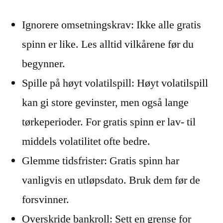
Ignorere omsetningskrav: Ikke alle gratis
spinn er like. Les alltid vilkårene før du
begynner.
Spille på høyt volatilspill: Høyt volatilspill
kan gi store gevinster, men også lange
tørkeperioder. For gratis spinn er lav‑ til
middels volatilitet ofte bedre.
Glemme tidsfrister: Gratis spinn har
vanligvis en utløpsdato. Bruk dem før de
forsvinner.
Overskride bankroll: Sett en grense for