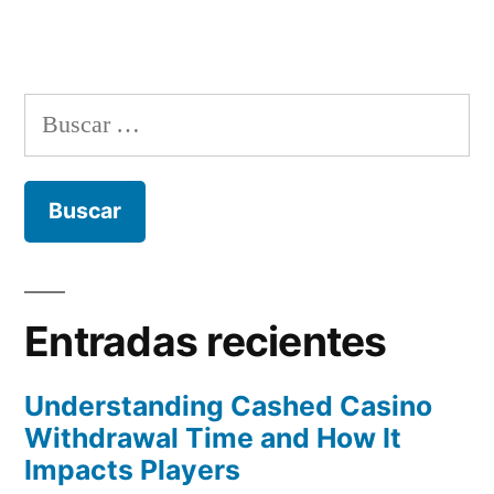
Buscar:
Entradas recientes
Understanding Cashed Casino
Withdrawal Time and How It
Impacts Players