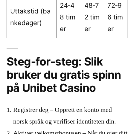
24‑4
48‑7
72‑9
Uttakstid (ba
8 tim
2 tim
6 tim
nkedager)
er
er
er
Steg‑for‑steg: Slik
bruker du gratis spinn
på Unibet Casino
Registrer deg – Opprett en konto med
norsk språk og verifiser identiteten din.
Aktiver velkomstbonusen – Når du gjør ditt