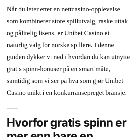
Når du leter etter en nettcasino‑opplevelse
som
gir
som kombinerer store spillutvalg, raske uttak
ekte
og pålitelig lisens, er Unibet Casino et
gevinst
på
naturlig valg for norske spillere. I denne
Unibet
guiden dykker vi ned i hvordan du kan utnytte
Casino
gratis spinn‑bonuser på en smart måte,
samtidig som vi ser på hva som gjør Unibet
Casino unikt i en konkurransepreget bransje.
Hvorfor gratis spinn er
mer enn bare en