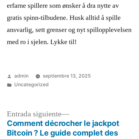
erfarne spillere som ønsker å dra nytte av
gratis spinn‑tilbudene. Husk alltid å spille
ansvarlig, sett grenser og nyt spillopplevelsen
med ro i sjelen. Lykke til!
Publicado
admin
septiembre 13, 2025
por
Publicado
Uncategorized
en
Entrada
Entrada siguiente
siguiente:
Comment décrocher le jackpot
Navegación
Bitcoin ? Le guide complet des