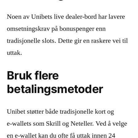
Noen av Unibets live dealer‑bord har lavere
omsetningskrav på bonuspenger enn
tradisjonelle slots. Dette gir en raskere vei til
uttak.
Bruk flere
betalingsmetoder
Unibet støtter både tradisjonelle kort og
e‑wallets som Skrill og Neteller. Ved å velge
en e‑wallet kan du ofte få uttak innen 24