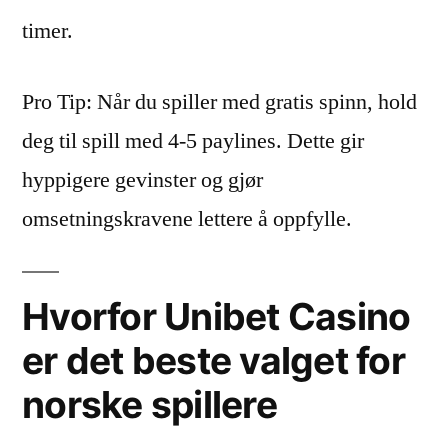
timer.
Pro Tip: Når du spiller med gratis spinn, hold
deg til spill med 4‑5 paylines. Dette gir
hyppigere gevinster og gjør
omsetningskravene lettere å oppfylle.
Hvorfor Unibet Casino
er det beste valget for
norske spillere