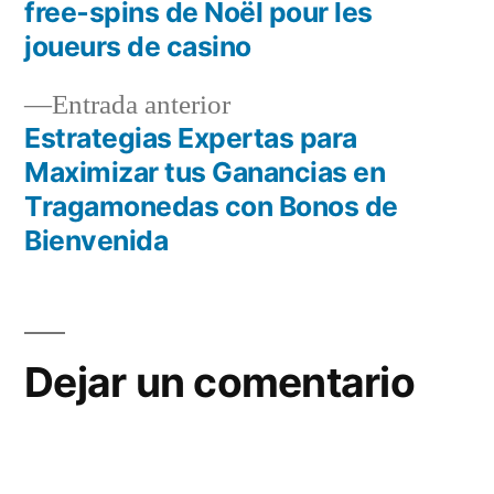
de
free‑spins de Noël pour les
joueurs de casino
entradas
Entrada
Entrada anterior
anterior:
Estrategias Expertas para
Maximizar tus Ganancias en
Tragamonedas con Bonos de
Bienvenida
Dejar un comentario