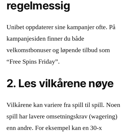
regelmessig
Unibet oppdaterer sine kampanjer ofte. På
kampanjesiden finner du både
velkomstbonuser og løpende tilbud som
“Free Spins Friday”.
2. Les vilkårene nøye
Vilkårene kan variere fra spill til spill. Noen
spill har lavere omsetningskrav (wagering)
enn andre. For eksempel kan en 30‑x