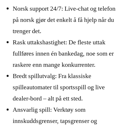
Norsk support 24/7: Live‑chat og telefon
på norsk gjør det enkelt å få hjelp når du
trenger det.
Rask uttakshastighet: De fleste uttak
fullføres innen én bankedag, noe som er
raskere enn mange konkurrenter.
Bredt spillutvalg: Fra klassiske
spilleautomater til sportsspill og live
dealer‑bord – alt på ett sted.
Ansvarlig spill: Verktøy som
innskuddsgrenser, tapsgrenser og