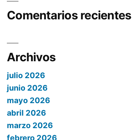
Comentarios recientes
Archivos
julio 2026
junio 2026
mayo 2026
abril 2026
marzo 2026
febrero 2026