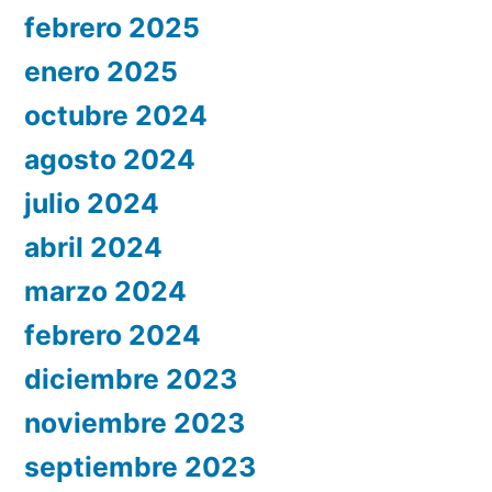
febrero 2025
enero 2025
octubre 2024
agosto 2024
julio 2024
abril 2024
marzo 2024
febrero 2024
diciembre 2023
noviembre 2023
septiembre 2023