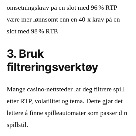
omsetningskrav på en slot med 96 % RTP
være mer lønnsomt enn en 40‑x krav på en
slot med 98 % RTP.
3. Bruk
filtreringsverktøy
Mange casino‑nettsteder lar deg filtrere spill
etter RTP, volatilitet og tema. Dette gjør det
lettere å finne spilleautomater som passer din
spillstil.