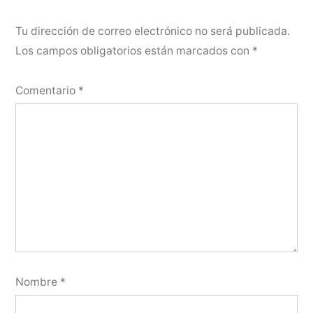
Tu dirección de correo electrónico no será publicada.
Los campos obligatorios están marcados con
*
Comentario
*
Nombre
*