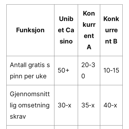
Kon
Unib
Konk
kurr
Funksjon
et Ca
urre
ent
sino
nt B
A
Antall gratis s
20‑3
50+
10‑15
pinn per uke
0
Gjennomsnitt
lig omsetning
30‑x
35‑x
40‑x
skrav