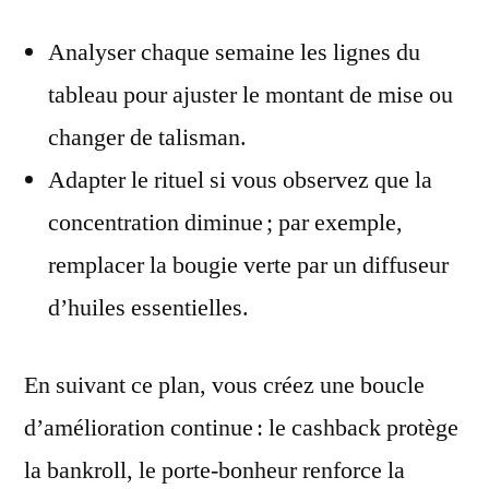
Analyser chaque semaine les lignes du
tableau pour ajuster le montant de mise ou
changer de talisman.
Adapter le rituel si vous observez que la
concentration diminue ; par exemple,
remplacer la bougie verte par un diffuseur
d’huiles essentielles.
En suivant ce plan, vous créez une boucle
d’amélioration continue : le cashback protège
la bankroll, le porte‑bonheur renforce la