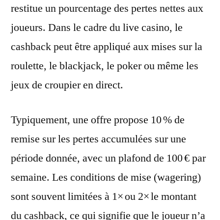
restitue un pourcentage des pertes nettes aux
joueurs. Dans le cadre du live casino, le
cashback peut être appliqué aux mises sur la
roulette, le blackjack, le poker ou même les
jeux de croupier en direct.
Typiquement, une offre propose 10 % de
remise sur les pertes accumulées sur une
période donnée, avec un plafond de 100 € par
semaine. Les conditions de mise (wagering)
sont souvent limitées à 1× ou 2× le montant
du cashback, ce qui signifie que le joueur n’a