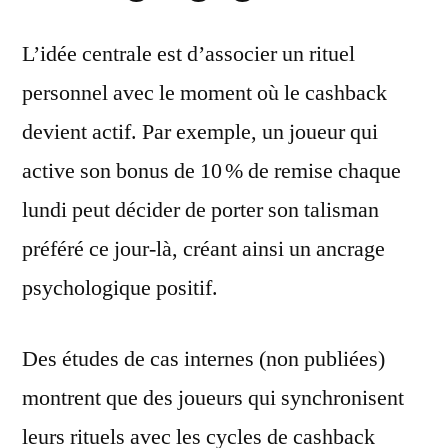
L’idée centrale est d’associer un rituel
personnel avec le moment où le cashback
devient actif. Par exemple, un joueur qui
active son bonus de 10 % de remise chaque
lundi peut décider de porter son talisman
préféré ce jour‑là, créant ainsi un ancrage
psychologique positif.
Des études de cas internes (non publiées)
montrent que des joueurs qui synchronisent
leurs rituels avec les cycles de cashback