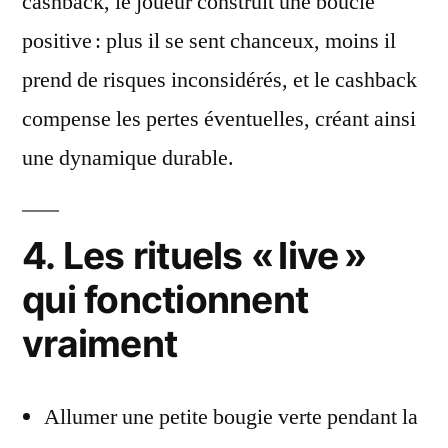
cashback, le joueur construit une boucle
positive : plus il se sent chanceux, moins il
prend de risques inconsidérés, et le cashback
compense les pertes éventuelles, créant ainsi
une dynamique durable.
4. Les rituels « live »
qui fonctionnent
vraiment
Allumer une petite bougie verte pendant la