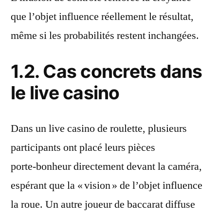
que l’objet influence réellement le résultat,
même si les probabilités restent inchangées.
1.2. Cas concrets dans
le live casino
Dans un live casino de roulette, plusieurs
participants ont placé leurs pièces
porte‑bonheur directement devant la caméra,
espérant que la « vision » de l’objet influence
la roue. Un autre joueur de baccarat diffuse