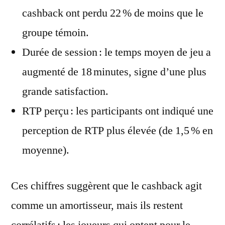
cashback ont perdu 22 % de moins que le
groupe témoin.
Durée de session : le temps moyen de jeu a
augmenté de 18 minutes, signe d’une plus
grande satisfaction.
RTP perçu : les participants ont indiqué une
perception de RTP plus élevée (de 1,5 % en
moyenne).
Ces chiffres suggèrent que le cashback agit
comme un amortisseur, mais ils restent