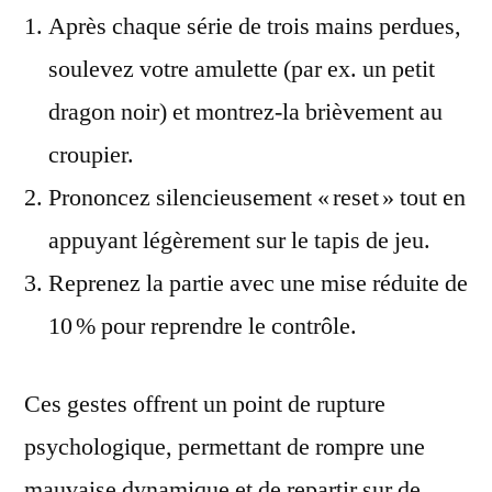
Après chaque série de trois mains perdues,
soulevez votre amulette (par ex. un petit
dragon noir) et montrez‑la brièvement au
croupier.
Prononcez silencieusement « reset » tout en
appuyant légèrement sur le tapis de jeu.
Reprenez la partie avec une mise réduite de
10 % pour reprendre le contrôle.
Ces gestes offrent un point de rupture
psychologique, permettant de rompre une
mauvaise dynamique et de repartir sur de