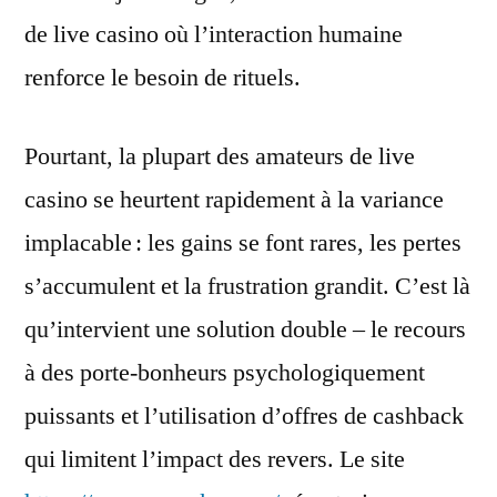
cashback
de live casino où l’interaction humaine
qui
paient
renforce le besoin de rituels.
vraiment
Pourtant, la plupart des amateurs de live
casino se heurtent rapidement à la variance
implacable : les gains se font rares, les pertes
s’accumulent et la frustration grandit. C’est là
qu’intervient une solution double – le recours
à des porte‑bonheurs psychologiquement
puissants et l’utilisation d’offres de cashback
qui limitent l’impact des revers. Le site