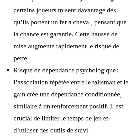
certains joueurs misent davantage dès
qu’ils portent un fer à cheval, pensant que
la chance est garantie. Cette hausse de
mise augmente rapidement le risque de
perte.
Risque de dépendance psychologique :
l’association répétée entre le talisman et le
gain crée une dépendance conditionnée,
similaire à un renforcement positif. Il est
crucial de limiter le temps de jeu et
d’utiliser des outils de suivi.