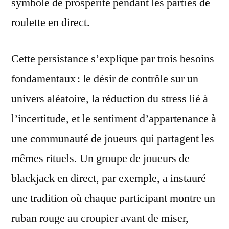
symbole de prospérité pendant les parties de
roulette en direct.
Cette persistance s’explique par trois besoins
fondamentaux : le désir de contrôle sur un
univers aléatoire, la réduction du stress lié à
l’incertitude, et le sentiment d’appartenance à
une communauté de joueurs qui partagent les
mêmes rituels. Un groupe de joueurs de
blackjack en direct, par exemple, a instauré
une tradition où chaque participant montre un
ruban rouge au croupier avant de miser,