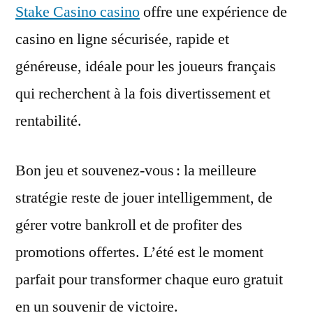
Stake Casino casino
offre une expérience de
casino en ligne sécurisée, rapide et
généreuse, idéale pour les joueurs français
qui recherchent à la fois divertissement et
rentabilité.
Bon jeu et souvenez‑vous : la meilleure
stratégie reste de jouer intelligemment, de
gérer votre bankroll et de profiter des
promotions offertes. L’été est le moment
parfait pour transformer chaque euro gratuit
en un souvenir de victoire.