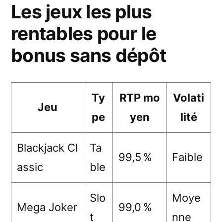
Les jeux les plus
rentables pour le
bonus sans dépôt
Ty
RTP mo
Volati
Jeu
pe
yen
lité
Blackjack Cl
Ta
99,5 %
Faible
assic
ble
Slo
Moye
Mega Joker
99,0 %
t
nne