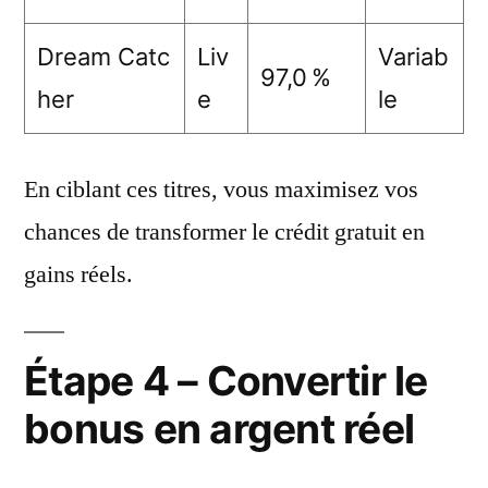
Dream Catc
Liv
Variab
97,0 %
her
e
le
En ciblant ces titres, vous maximisez vos
chances de transformer le crédit gratuit en
gains réels.
Étape 4 – Convertir le
bonus en argent réel