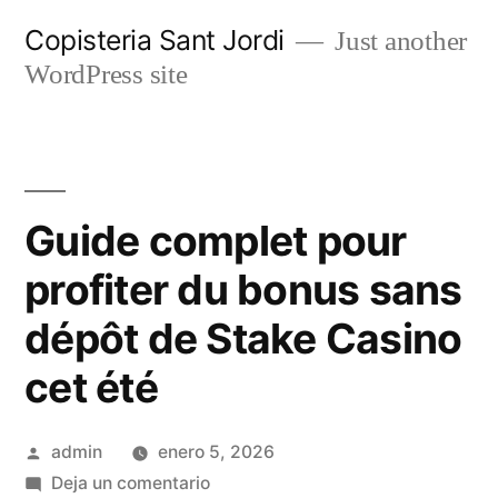
Saltar
Copisteria Sant Jordi
Just another
al
WordPress site
contenido
Guide complet pour
profiter du bonus sans
dépôt de Stake Casino
cet été
Publicado
admin
enero 5, 2026
por
en
Deja un comentario