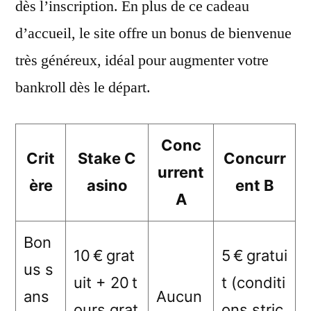
dès l’inscription. En plus de ce cadeau
d’accueil, le site offre un bonus de bienvenue
très généreux, idéal pour augmenter votre
bankroll dès le départ.
Conc
Crit
Stake C
Concurr
urrent
ère
asino
ent B
A
Bon
10 € grat
5 € gratui
us s
uit + 20 t
t (conditi
ans
Aucun
ours grat
ons stric