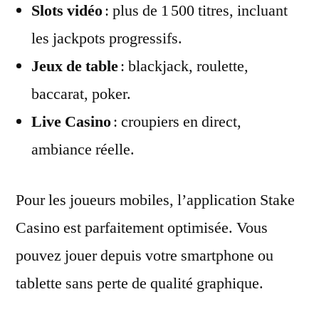
Slots vidéo
: plus de 1 500 titres, incluant
les jackpots progressifs.
Jeux de table
: blackjack, roulette,
baccarat, poker.
Live Casino
: croupiers en direct,
ambiance réelle.
Pour les joueurs mobiles, l’application Stake
Casino est parfaitement optimisée. Vous
pouvez jouer depuis votre smartphone ou
tablette sans perte de qualité graphique.