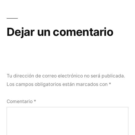
Dejar un comentario
Tu dirección de correo electrónico no será publicada.
Los campos obligatorios están marcados con
*
Comentario
*