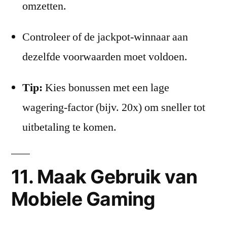
omzetten.
Controleer of de jackpot‑winnaar aan
dezelfde voorwaarden moet voldoen.
Tip:
Kies bonussen met een lage
wagering‑factor (bijv. 20x) om sneller tot
uitbetaling te komen.
11. Maak Gebruik van
Mobiele Gaming