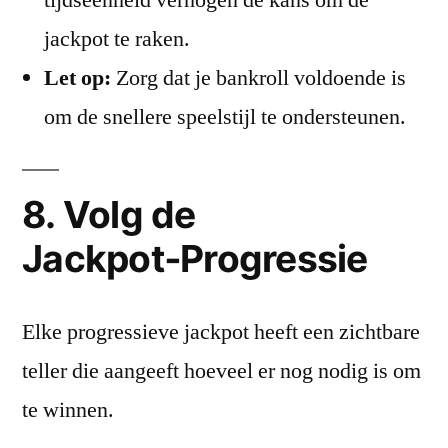
tijdseenheid verhogen de kans om de
jackpot te raken.
Let op:
Zorg dat je bankroll voldoende is
om de snellere speelstijl te ondersteunen.
8. Volg de
Jackpot‑Progressie
Elke progressieve jackpot heeft een zichtbare
teller die aangeeft hoeveel er nog nodig is om
te winnen.