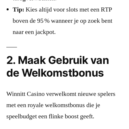
Tip:
Kies altijd voor slots met een RTP
boven de 95 % wanneer je op zoek bent
naar een jackpot.
2. Maak Gebruik van
de Welkomstbonus
Winnitt Casino verwelkomt nieuwe spelers
met een royale welkomstbonus die je
speelbudget een flinke boost geeft.