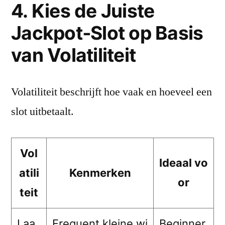
4. Kies de Juiste
Jackpot‑Slot op Basis
van Volatiliteit
Volatiliteit beschrijft hoe vaak en hoeveel een
slot uitbetaalt.
Vol
Ideaal vo
atili
Kenmerken
or
teit
Laa
Frequent kleine wi
Beginner