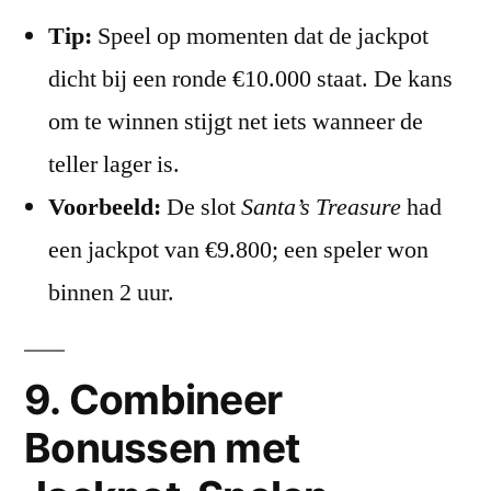
Tip:
Speel op momenten dat de jackpot
dicht bij een ronde €10.000 staat. De kans
om te winnen stijgt net iets wanneer de
teller lager is.
Voorbeeld:
De slot
Santa’s Treasure
had
een jackpot van €9.800; een speler won
binnen 2 uur.
9. Combineer
Bonussen met