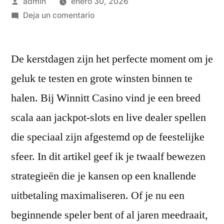
Publicado
admin
enero 30, 2026
por
en
Deja un comentario
12
Onweerstaanbare
De kerstdagen zijn het perfecte moment om je
Tips
om
geluk te testen en grote winsten binnen te
de
halen. Bij Winnitt Casino vind je een breed
Jackpot‑Feestdagen
bij
scala aan jackpot‑slots en live dealer spellen
Winnitt
die speciaal zijn afgestemd op de feestelijke
Casino
sfeer. In dit artikel geef ik je twaalf bewezen
te
Veroveren
strategieën die je kansen op een knallende
uitbetaling maximaliseren. Of je nu een
beginnende speler bent of al jaren meedraait,