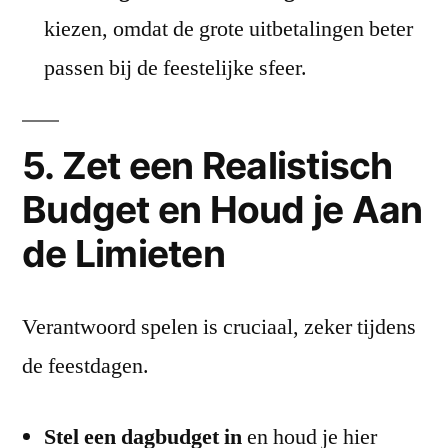
kiezen, omdat de grote uitbetalingen beter
passen bij de feestelijke sfeer.
5. Zet een Realistisch
Budget en Houd je Aan
de Limieten
Verantwoord spelen is cruciaal, zeker tijdens
de feestdagen.
Stel een dagbudget in
en houd je hier