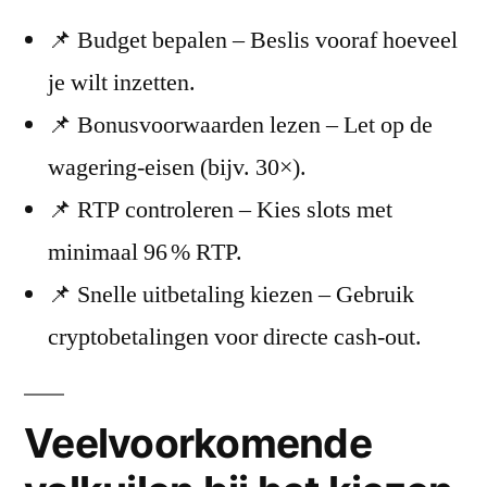
📌 Budget bepalen – Beslis vooraf hoeveel
je wilt inzetten.
📌 Bonusvoorwaarden lezen – Let op de
wagering‑eisen (bijv. 30×).
📌 RTP controleren – Kies slots met
minimaal 96 % RTP.
📌 Snelle uitbetaling kiezen – Gebruik
cryptobetalingen voor directe cash‑out.
Veelvoorkomende