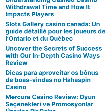
Withdrawal Time and How It
Impacts Players
Slots Gallery casino canada: Un
guide détaillé pour les joueurs de
l’Ontario et du Québec
Uncover the Secrets of Success
with Our In-Depth Casino Ways
Review
Dicas para aproveitar os bônus
de boas-vindas no Hahaspin
Casino
Mercure Casino Review: Oyun
Seçenekleri ve Promosyonlar