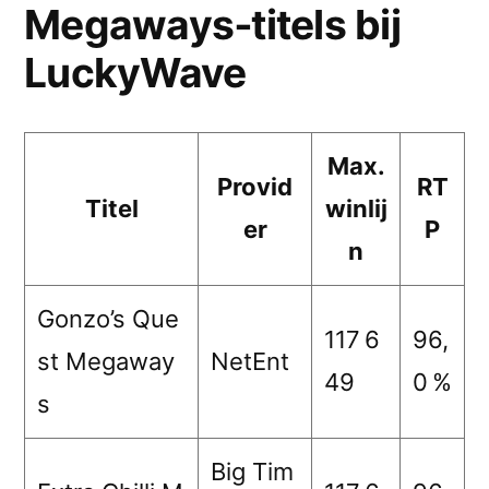
Megaways‑titels bij
LuckyWave
Max.
Provid
RT
Titel
winlij
er
P
n
Gonzo’s Que
117 6
96,
st Megaway
NetEnt
49
0 %
s
Big Tim