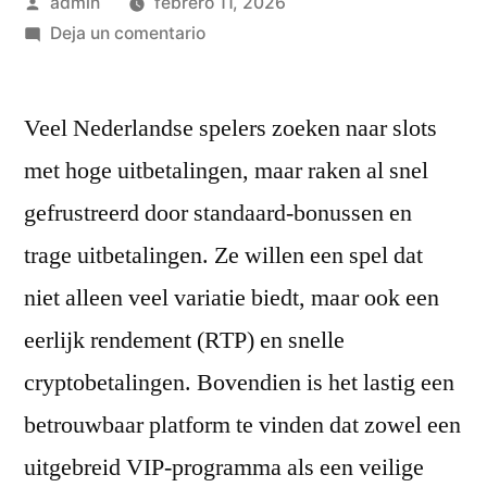
Publicado
admin
febrero 11, 2026
por
en
Deja un comentario
De
Ultieme
Veel Nederlandse spelers zoeken naar slots
Gids
voor
met hoge uitbetalingen, maar raken al snel
Megaways‑Slots
gefrustreerd door standaard‑bonussen en
en
Hoe
trage uitbetalingen. Ze willen een spel dat
LuckyWave
niet alleen veel variatie biedt, maar ook een
Casino
eerlijk rendement (RTP) en snelle
je
Spelervaring
cryptobetalingen. Bovendien is het lastig een
Versterkt
betrouwbaar platform te vinden dat zowel een
uitgebreid VIP‑programma als een veilige