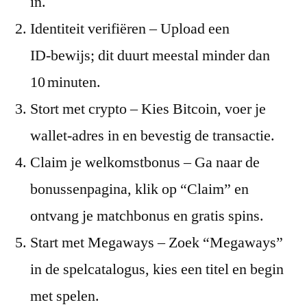
in.
Identiteit verifiëren – Upload een
ID‑bewijs; dit duurt meestal minder dan
10 minuten.
Stort met crypto – Kies Bitcoin, voer je
wallet‑adres in en bevestig de transactie.
Claim je welkomstbonus – Ga naar de
bonussenpagina, klik op “Claim” en
ontvang je matchbonus en gratis spins.
Start met Megaways – Zoek “Megaways”
in de spelcatalogus, kies een titel en begin
met spelen.