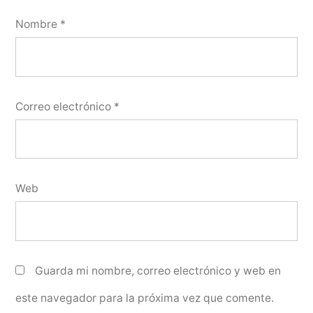
Nombre
*
Correo electrónico
*
Web
Guarda mi nombre, correo electrónico y web en
este navegador para la próxima vez que comente.