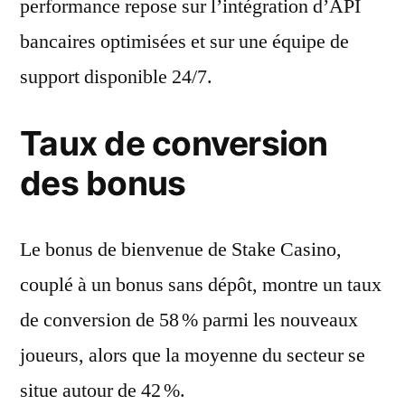
performance repose sur l’intégration d’API
bancaires optimisées et sur une équipe de
support disponible 24/7.
Taux de conversion
des bonus
Le bonus de bienvenue de Stake Casino,
couplé à un bonus sans dépôt, montre un taux
de conversion de 58 % parmi les nouveaux
joueurs, alors que la moyenne du secteur se
situe autour de 42 %.