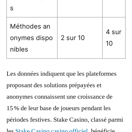
s
Méthodes an
4 sur
onymes dispo
2 sur 10
10
nibles
Les données indiquent que les plateformes
proposant des solutions prépayées et
anonymes connaissent une croissance de
15 % de leur base de joueurs pendant les
périodes festives. Stake Casino, classé parmi
les
Stake Casino casino officiel
, bénéficie