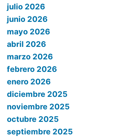
julio 2026
junio 2026
mayo 2026
abril 2026
marzo 2026
febrero 2026
enero 2026
diciembre 2025
noviembre 2025
octubre 2025
septiembre 2025