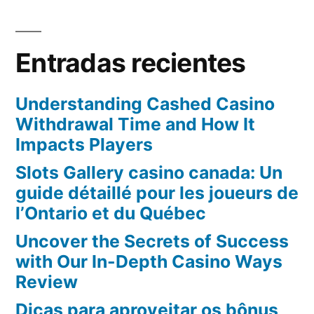
Entradas recientes
Understanding Cashed Casino
Withdrawal Time and How It
Impacts Players
Slots Gallery casino canada: Un
guide détaillé pour les joueurs de
l’Ontario et du Québec
Uncover the Secrets of Success
with Our In-Depth Casino Ways
Review
Dicas para aproveitar os bônus