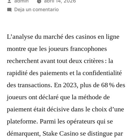
Publicado
admin
abril 14, 2026
por
en
Deja un comentario
Guide
complet
L’analyse du marché des casinos en ligne
:
Sécuriser
montre que les joueurs francophones
vos
recherchent avant tout deux critères : la
dépôts
et
rapidité des paiements et la confidentialité
vos
des transactions. En 2023, plus de 68 % des
retraits
joueurs ont déclaré que la méthode de
sur
Stake
paiement était décisive dans le choix d’une
Casino
plateforme. Parmi les opérateurs qui se
pendant
les
démarquent, Stake Casino se distingue par