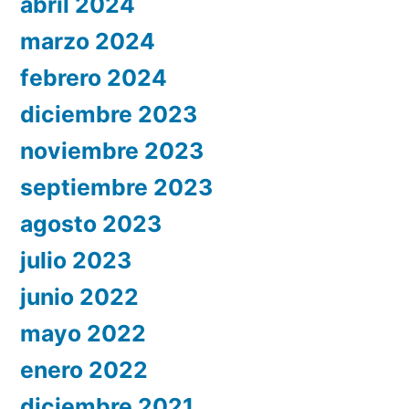
abril 2024
marzo 2024
febrero 2024
diciembre 2023
noviembre 2023
septiembre 2023
agosto 2023
julio 2023
junio 2022
mayo 2022
enero 2022
diciembre 2021