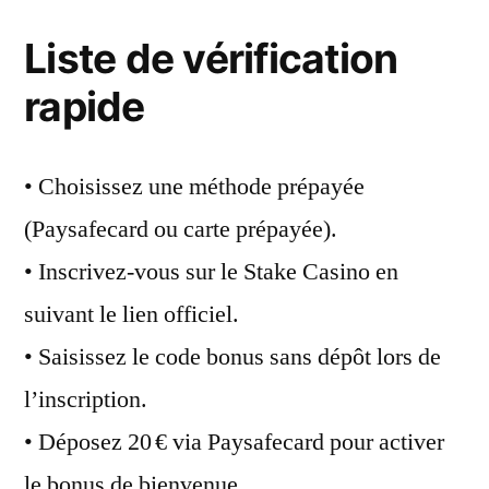
Liste de vérification
rapide
• Choisissez une méthode prépayée
(Paysafecard ou carte prépayée).
• Inscrivez‑vous sur le Stake Casino en
suivant le lien officiel.
• Saisissez le code bonus sans dépôt lors de
l’inscription.
• Déposez 20 € via Paysafecard pour activer
le bonus de bienvenue.