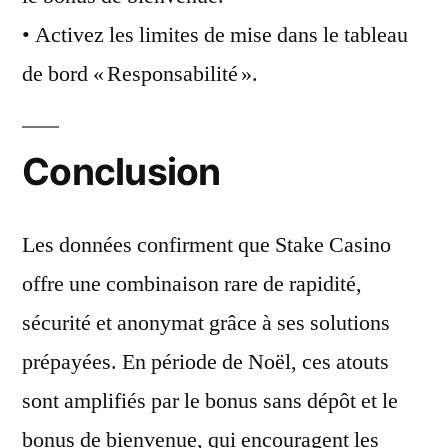
• Activez les limites de mise dans le tableau
de bord « Responsabilité ».
Conclusion
Les données confirment que Stake Casino
offre une combinaison rare de rapidité,
sécurité et anonymat grâce à ses solutions
prépayées. En période de Noël, ces atouts
sont amplifiés par le bonus sans dépôt et le
bonus de bienvenue, qui encouragent les