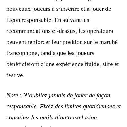
nouveaux joueurs à s’inscrire et à jouer de
façon responsable. En suivant les
recommandations ci‑dessus, les opérateurs
peuvent renforcer leur position sur le marché
francophone, tandis que les joueurs
bénéficieront d’une expérience fluide, sûre et
festive.
Note : N’oubliez jamais de jouer de façon
responsable. Fixez des limites quotidiennes et
consultez les outils d’auto‑exclusion