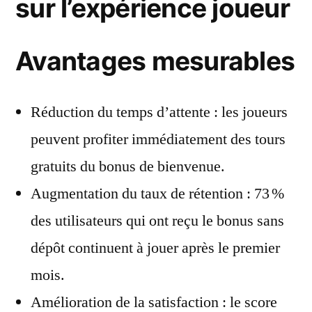
sur l’expérience joueur
Avantages mesurables
Réduction du temps d’attente : les joueurs
peuvent profiter immédiatement des tours
gratuits du bonus de bienvenue.
Augmentation du taux de rétention : 73 %
des utilisateurs qui ont reçu le bonus sans
dépôt continuent à jouer après le premier
mois.
Amélioration de la satisfaction : le score