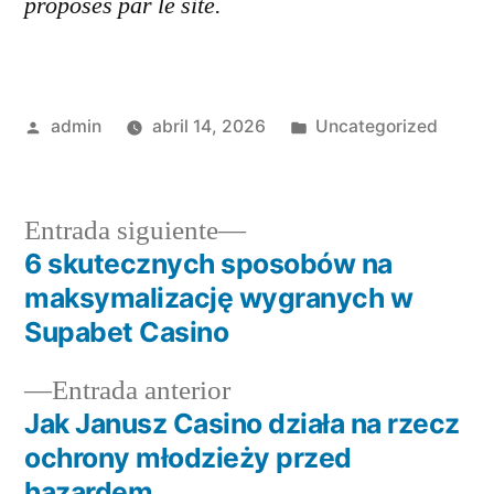
proposés par le site.
Publicado
Publicado
admin
abril 14, 2026
Uncategorized
por
en
Entrada
Entrada siguiente
siguiente:
6 skutecznych sposobów na
Navegación
maksymalizację wygranych w
de
Supabet Casino
entradas
Entrada
Entrada anterior
anterior:
Jak Janusz Casino działa na rzecz
ochrony młodzieży przed
hazardem