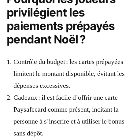
privilégient les
paiements prépayés
pendant Noël ?
Contrôle du budget : les cartes prépayées
limitent le montant disponible, évitant les
dépenses excessives.
Cadeaux : il est facile d’offrir une carte
Paysafecard comme présent, incitant la
personne à s’inscrire et à utiliser le bonus
sans dépôt.