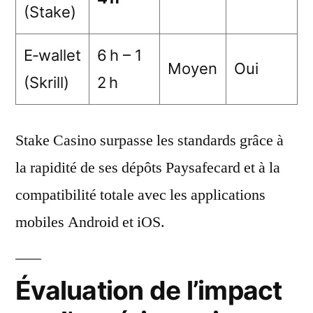
(Stake)
E‑wallet
6 h – 1
Moyen
Oui
(Skrill)
2 h
Stake Casino surpasse les standards grâce à
la rapidité de ses dépôts Paysafecard et à la
compatibilité totale avec les applications
mobiles Android et iOS.
Évaluation de l’impact